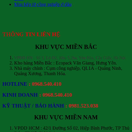
Mua bếp từ công nghiệp ở đâu
THÔNG TIN LIÊN HỆ
KHU VỰC MIỀN BẮC
VPĐD HN : Số 3, Lô D2, Khu 5,2ha, Yên Hòa, Cầu Giấy, Hà Nội.
Kho hàng Miền Bắc : Ecopack Văn Giang, Hưng Yên.
Nhà máy chính : Cụm công nghiệp, QL1A - Quảng Ninh,
Quảng Xương, Thanh Hóa.
HOTLINE
: 0968.540.410
KINH DOANH
: 0968.540.410
KỸ THUẬT / BẢO HÀNH
: 0981.523.038
KHU VỰC MIỀN NAM
VPĐD HCM : 42/1 Đường Số 02, Hiệp Bình Phước, TP Thủ