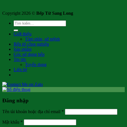
Copyright 2026 ©
Bếp Từ Sang Long
Tìm
kiếm:
Giới thiệu
Tầm nhìn, sứ mệnh
Bếp từ công nghiệp
Sản phẩm
Góc sử dụng bếp
Tin tức
Tuyển dụng
Liên hệ
Đăng nhập
Bắt
Tên tài khoản hoặc địa chỉ email
*
buộc
Bắt
Mật khẩu
*
buộc