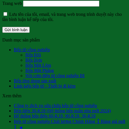
Trang web
Lưu tên của tôi, email, và trang web trong trình duyệt này cho
lần bình luận kế tiếp của tôi.
Danh mục sản phẩm
Bếp từ công nghiệp
Bếp Đôi
Bếp Đơn
Bếp Mặt Lõm
Bếp Mặt Phẳng
Nồi cơm điện từ công nghiệp IH
Bếp ứng dụng sản xuất
Linh kiện bếp từ - Thiết bị đi kèm
Xem thêm
Công ty dịch vụ sửa chữa bếp từ công nghiệp
Bếp điện 30-K18 (Hệ thống bếp quân nhu mới 2024)
Hệ thống bếp điện 60-K18, 90-K18, 30-K18
Bếp từ công nghiệp Chất lượng Chính Hãng【 Bảng giá mới
】◄