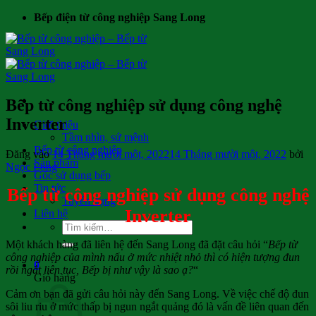
Bỏ
Bếp điện từ công nghiệp Sang Long
qua
nội
dung
Bếp từ công nghiệp sử dụng công nghệ
Inverter
Giới thiệu
Tầm nhìn, sứ mệnh
Bếp từ công nghiệp
Đăng vào
14 Tháng mười một, 2022
14 Tháng mười một, 2022
bởi
Sản phẩm
Ngọc Long
Góc sử dụng bếp
Tin tức
Bếp từ công nghiệp sử dụng công nghệ
Tuyển dụng
Inverter
Liên hệ
Tìm
kiếm:
Một khách hàng đã liên hệ đến Sang Long đã đặt câu hỏi “
Bếp từ
công nghiệp của mình nấu ở mức nhiệt nhỏ thì có hiện tượng đun
0
rồi ngắt liên tục, Bếp bị như vậy là sao ạ?
“
Giỏ hàng
Cảm ơn bạn đã gửi câu hỏi này đến Sang Long. Về việc chế độ đun
sôi liu riu ở mức thấp bị ngun ngắt quảng đó là vấn đề liên quan đến