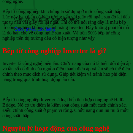
công nghệ.
Bếp từ công nghiệp khi chúng ta sử dụng ở mức công suất thấp.
Lúc này bạn thấy có hiện tượng nấu vài giây rồi ngắt, sau đó lại tiếp
Chưa có sản phẩm trong giỏ hàng.
tục tự nấu vài giây rồi lại ngắt. Thì có thể nói rằng đây là mẫu bếp
từ công nghiệp không có tính năng Inverter. Đây không phải lỗi mà
Quay trở lại cửa hàng
là do hạn chế về công nghệ sản xuất. Và trên 90% bếp từ công
nghiệp trên thị trường đều có hiện tượng như vậy.
Bếp từ công nghiệp Inverter là gì?
Inverter là công nghệ biến tần. Chức năng của nó là biến đổi điện áp
và tần số cố định của nguồn điện thành điện áp và tần số có thể điều
chỉnh theo mục đích sử dụng. Giúp tiết kiệm và tránh hao phí điện
năng trong quá trình hoạt động lâu dài.
Bếp từ công nghiệp Inverter là loại bếp tích hợp công nghệ Half-
Bridge. Nó có ưu điểm là kiểm soát công suất một cách chính xác.
Điều chỉnh công suất ở phạm vi rộng. Chức năng đun liu riu ở mức
công suất thấp.
Nguyên lý hoạt động của công nghệ