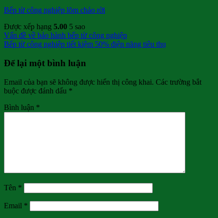
Bếp từ công nghiệp lõm chảo rời
Được xếp hạng
5.00
5 sao
Vấn đề về bảo hành bếp từ công nghiệp
Bếp từ công nghiệp tiết kiệm 50% điện năng tiêu thụ
Để lại một bình luận
Email của bạn sẽ không được hiển thị công khai.
Các trường bắt
buộc được đánh dấu
*
Bình luận
*
Tên
*
Email
*