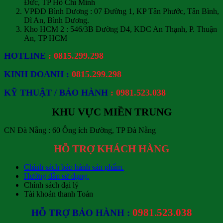
Đức
, TP Hồ Chí Minh
VPĐD Bình Dương : 07 Đường 1, KP Tân Phước, Tân Bình,
Dĩ An, Bình Dương.
Kho HCM 2 : 546/3B Đường D4, KDC An Thạnh, P. Thuận
An, TP HCM
HOTLINE
: 0815.299.298
KINH DOANH :
0815.299.298
KỸ THUẬT / BẢO HÀNH
: 0981.523.038
KHU VỰC MIỀN TRUNG
CN Đà Nẵng : 60 Ông ích Đường, TP Đà Nẵng
HỖ TRỢ KHÁCH HÀNG
Chính sách bảo hành sản phẩm.
Hướng dẫn sử dụng.
Chính sách đại lý
Tài khoản thanh Toán
0981.523.038
HỖ TRỢ BẢO HÀNH :