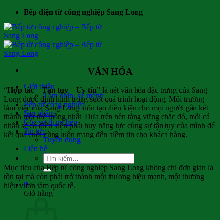
Bỏ
Bếp điện từ công nghiệp Sang Long
qua
nội
dung
VĂN HÓA
Giới thiệu
“
Hợp tác
–
Tận tụy
–
Uy tín
” là nét văn hóa đặc trưng của Sang
Tầm nhìn, sứ mệnh
Long được định hình trong suốt quá trình hoạt động. Môi trường
Bếp từ công nghiệp
làm việc của Sang Long luôn tạo điều kiện cho mọi người gắn kết
Sản phẩm
thành một thể thống nhất. Dựa trên nền tảng vững chắc đó, mỗi cá
Góc sử dụng bếp
nhân sẽ có điều kiện phát huy năng lực cùng sự tận tụy của mình để
Tin tức
kết quả cuối cùng luôn mang đến niềm tin cho khách hàng.
Tuyển dụng
Liên hệ
Tìm
kiếm:
Mục tiêu của Bếp từ công nghiệp Sang Long không chỉ đơn giản là
tồn tại mà còn phải trở thành một thương hiệu mạnh, một thương
0
hiệu vươn tầm quốc tế.
Giỏ hàng