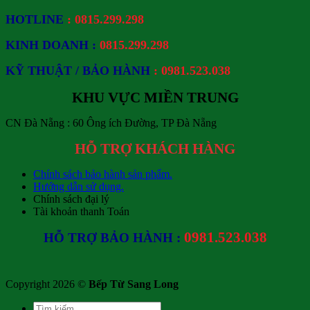
HOTLINE
: 0815.299.298
KINH DOANH :
0815.299.298
KỸ THUẬT / BẢO HÀNH
: 0981.523.038
KHU VỰC MIỀN TRUNG
CN Đà Nẵng : 60 Ông ích Đường, TP Đà Nẵng
HỖ TRỢ KHÁCH HÀNG
Chính sách bảo hành sản phẩm.
Hướng dẫn sử dụng.
Chính sách đại lý
Tài khoản thanh Toán
0981.523.038
HỖ TRỢ BẢO HÀNH :
Copyright 2026 ©
Bếp Từ Sang Long
Tìm