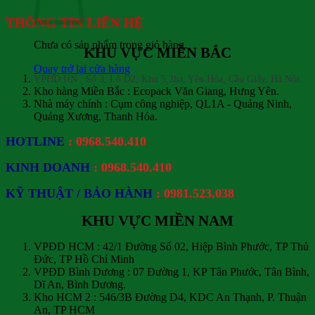
THÔNG TIN LIÊN HỆ
Chưa có sản phẩm trong giỏ hàng.
KHU VỰC MIỀN BẮC
Quay trở lại cửa hàng
VPĐD HN : Số 3, Lô D2, Khu 5,2ha, Yên Hòa, Cầu Giấy, Hà Nội.
Kho hàng Miền Bắc : Ecopack Văn Giang, Hưng Yên.
Nhà máy chính : Cụm công nghiệp, QL1A - Quảng Ninh,
Quảng Xương, Thanh Hóa.
HOTLINE
: 0968.540.410
KINH DOANH
: 0968.540.410
KỸ THUẬT / BẢO HÀNH
: 0981.523.038
KHU VỰC MIỀN NAM
VPĐD HCM : 42/1 Đường Số 02, Hiệp Bình Phước, TP Thủ
Đức
, TP Hồ Chí Minh
VPĐD Bình Dương : 07 Đường 1, KP Tân Phước, Tân Bình,
Dĩ An, Bình Dương.
Kho HCM 2 : 546/3B Đường D4, KDC An Thạnh, P. Thuận
An, TP HCM