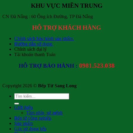
KHU VỰC MIỀN TRUNG
CN Đà Nẵng : 60 Ông ích Đường, TP Đà Nẵng
HỖ TRỢ KHÁCH HÀNG
Chính sách bảo hành sản phẩm.
Hướng dẫn sử dụng.
Chính sách đại lý
Tài khoản thanh Toán
0981.523.038
HỖ TRỢ BẢO HÀNH :
Copyright 2026 ©
Bếp Từ Sang Long
Tìm
kiếm:
Giới thiệu
Tầm nhìn, sứ mệnh
Bếp từ công nghiệp
Sản phẩm
Góc sử dụng bếp