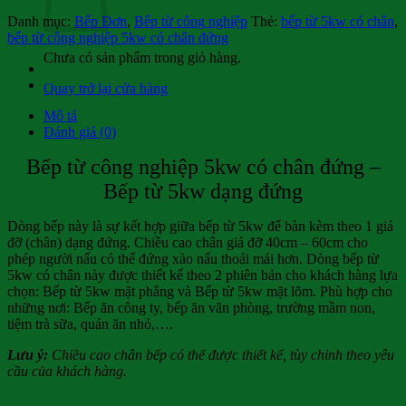
Danh mục:
Bếp Đơn
,
Bếp từ công nghiệp
Thẻ:
bếp từ 5kw có chân
,
bếp từ công nghiệp 5kw có chân đứng
Chưa có sản phẩm trong giỏ hàng.
Quay trở lại cửa hàng
Mô tả
Đánh giá (0)
Bếp từ công nghiệp 5kw có chân đứng –
Bếp từ 5kw dạng đứng
Dòng bếp này là sự kết hợp giữa bếp từ 5kw để bàn kèm theo 1 giá
đỡ (chân) dạng đứng. Chiều cao chân giá đỡ 40cm – 60cm cho
phép người nấu có thể đứng xào nấu thoải mái hơn. Dòng bếp từ
5kw có chân này được thiết kế theo 2 phiên bản cho khách hàng lựa
chọn: Bếp từ 5kw mặt phẳng và Bếp từ 5kw mặt lõm. Phù hợp cho
những nơi: Bếp ăn công ty, bếp ăn văn phòng, trường mầm non,
tiệm trà sữa, quán ăn nhỏ,….
Lưu ý:
Chiều cao chân bếp có thể được thiết kế, tùy chỉnh theo yêu
cầu của khách hàng.