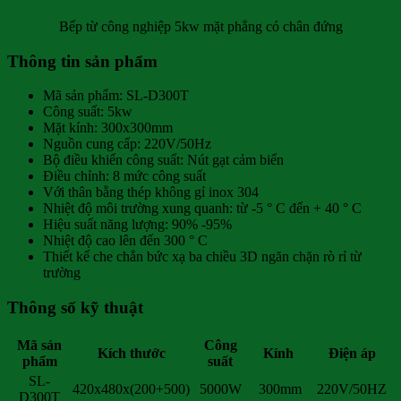
Bếp từ công nghiệp 5kw mặt phẳng có chân đứng
Thông tin sản phẩm
Mã sản phẩm: SL-D300T
Công suất: 5kw
Mặt kính: 300x300mm
Nguồn cung cấp: 220V/50Hz
Bộ điều khiển công suất: Nút gạt cảm biến
Điều chỉnh: 8 mức công suất
Với thân bằng thép không gỉ inox 304
Nhiệt độ môi trường xung quanh: từ -5 ° C đến + 40 ° C
Hiệu suất năng lượng: 90% -95%
Nhiệt độ cao lên đến 300 ° C
Thiết kế che chắn bức xạ ba chiều 3D ngăn chặn rò rỉ từ
trường
Thông số kỹ thuật
Mã sản
Công
Kích thước
Kính
Điện áp
phẩm
suất
SL-
420x480x(200+500)
5000W
300mm
220V/50HZ
D300T