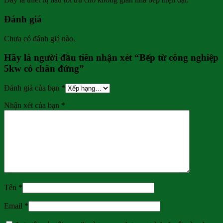
Đánh giá
Chưa có đánh giá nào.
Hãy là người đầu tiên nhận xét “Bếp từ công nghiệp
5kw có chân đứng”
Đánh giá của bạn
*
Nhận xét của bạn
*
Tên
*
Email
*