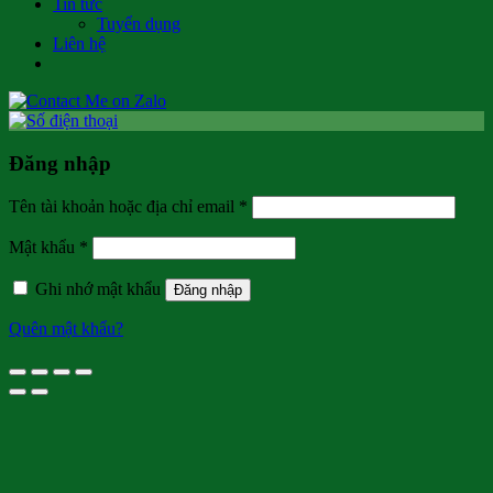
Tin tức
Tuyển dụng
Liên hệ
Đăng nhập
Bắt
Tên tài khoản hoặc địa chỉ email
*
buộc
Bắt
Mật khẩu
*
buộc
Ghi nhớ mật khẩu
Đăng nhập
Quên mật khẩu?