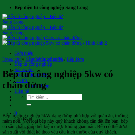
Bỏ
Bếp điện từ công nghiệp Sang Long
qua
nội
dung
Giới thiệu
Tầm nhìn, sứ mệnh
Trang chủ
/
Bếp từ công nghiệp
/
Bếp Đơn
Bếp từ công nghiệp
Sản phẩm
Bếp từ công nghiệp 5kw có
Góc sử dụng bếp
Tin tức
chân đứng
Tuyển dụng
Liên hệ
Tìm
kiếm:
0
Bếp từ công nghiệp 5kW dạng đứng phù hợp với quán ăn, trường
Giỏ hàng
mầm non. Với loại bếp này quý khách không cần đặt lên bàn, bếp
có sẵn chân, giúp tiết kiệm được không gian nấu. Bếp có thể được
sản xuất với thiết kế theo yêu cầu kích thước của quý khách.