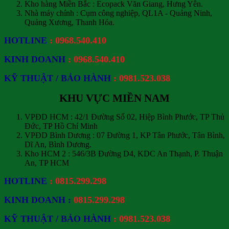
Kho hàng Miền Bắc : Ecopack Văn Giang, Hưng Yên.
Nhà máy chính : Cụm công nghiệp, QL1A - Quảng Ninh,
Quảng Xương, Thanh Hóa.
HOTLINE
: 0968.540.410
KINH DOANH
: 0968.540.410
KỸ THUẬT / BẢO HÀNH
: 0981.523.038
KHU VỰC MIỀN NAM
VPĐD HCM : 42/1 Đường Số 02, Hiệp Bình Phước, TP Thủ
Đức
, TP Hồ Chí Minh
VPĐD Bình Dương : 07 Đường 1, KP Tân Phước, Tân Bình,
Dĩ An, Bình Dương.
Kho HCM 2 : 546/3B Đường D4, KDC An Thạnh, P. Thuận
An, TP HCM
HOTLINE
: 0815.299.298
KINH DOANH :
0815.299.298
KỸ THUẬT / BẢO HÀNH
: 0981.523.038