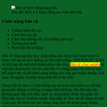
Bếp đôi 5kW x 2 dạng đứng cao chân liền bếp
Chức năng bảo vệ
Chống nhiệt độ cao
Cảnh báo cao áp
Cảnh báo không nồi, nồi không phù hợp
Chống quá nhiệt
Phát hiện lỗi tự động
Bếp từ công nghiệp 5kw dạng đứng này được hàn hoàn toàn và
được chế tạo từ inox không gỉ 304 chất lượng, “INFINEON” IGBT
và kết hợp rất mới nhất thành phần cảm ứng.
Bếp từ công nghiệp
là
một lựa chọn tuyệt vời cho nhà bếp vì chúng cung cấp một sự thay
thế mạnh mẽ và tiết kiệm năng lượng cho bếp gas truyền thống. Bật
hoặc tắt nguồn và phản ứng nhiệt độ là tức thời.
Dòng bếp từ 5kw có chân đứng này an toàn hơn nhiều so với bếp
ga truyền thống vì không có ngọn lửa mở hoặc đầu đốt tiếp xúc.
Không gian bếp yên tĩnh, sạch sẽ, trong lành, thoải mái giúp các
Đầu bếp vui vẻ và khỏe mạnh. Bếp điện từ 5kw rất dễ dàng vệ sinh.
Giúp bạn tiết kiệm sức lao động cũng như tiết kiệm năng lượng.
Đây là thiết bị nấu tối ưu cho không gian nhà bếp hiện đại.